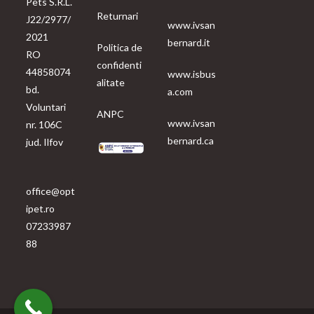
Pets S.R.L.
Returnari
J22/2977/
www.ivsan
2021
bernard.it
Politica de
RO
confidenti
44858074
www.isbus
alitate
bd.
a.com
Voluntari
ANPC
www.ivsan
nr. 106C
bernard.ca
jud. Ilfov
office@opt
ipet.ro
07233987
88