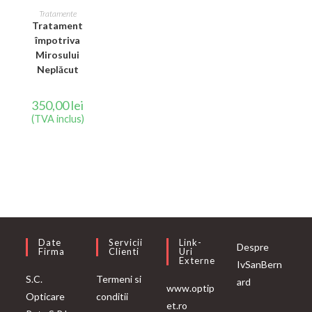
CITEȘTE MAI
Tratamente
Tratament
MULT
împotriva
Mirosului
Neplăcut
350,00
lei
(TVA inclus)
Date
Servicii
Link-
Despre
Firma
Clienti
Uri
Externe
IvSanBern
S.C.
Termeni si
ard
www.optip
Opticare
conditii
et.ro