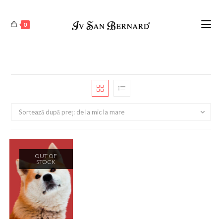
0
Sortează după preț: de la mic la mare
OUT OF
STOCK