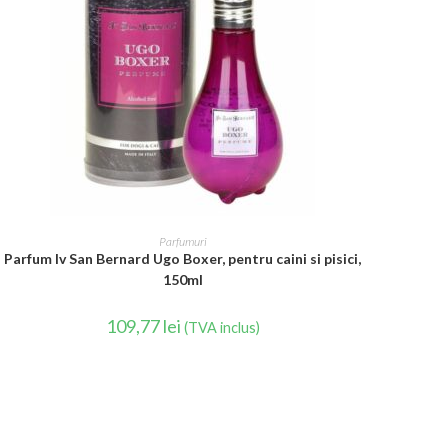
CITEȘTE MAI MULT
Parfumuri
Parfum Iv San Bernard Ugo Boxer, pentru caini si pisici,
150ml
109,77
lei
(TVA inclus)