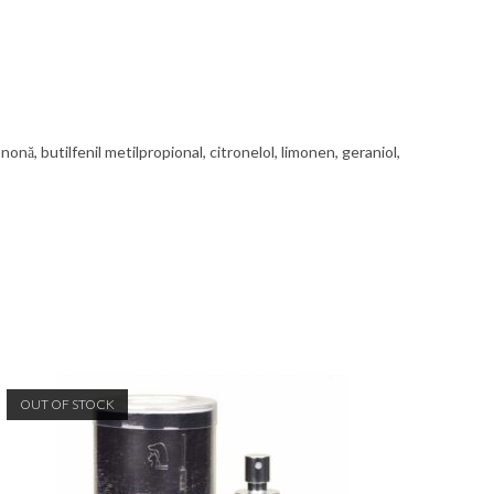
nonă, butilfenil metilpropional, citronelol, limonen, geraniol,
OUT OF STOCK