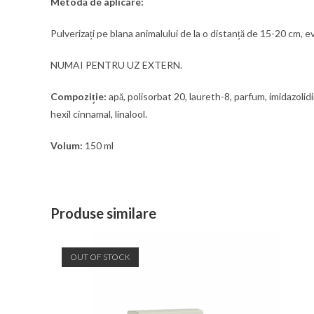
Metodă de aplicare:
Pulverizați pe blana animalului de la o distanță de 15-20 cm, e
NUMAI PENTRU UZ EXTERN.
Compoziție:
apă, polisorbat 20, laureth-8, parfum, imidazolidin
hexil cinnamal, linalool.
Volum:
150 ml
Produse similare
OUT OF STOCK