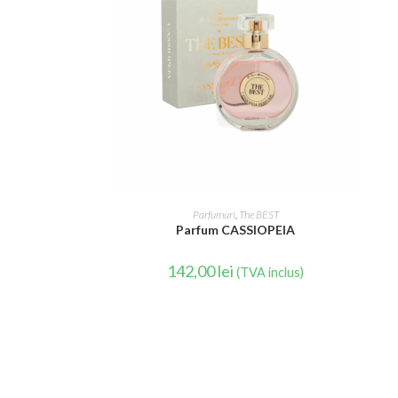
CITEȘTE MAI MULT
Parfumuri
,
The BEST
Parfum CASSIOPEIA
142,00
lei
(TVA inclus)