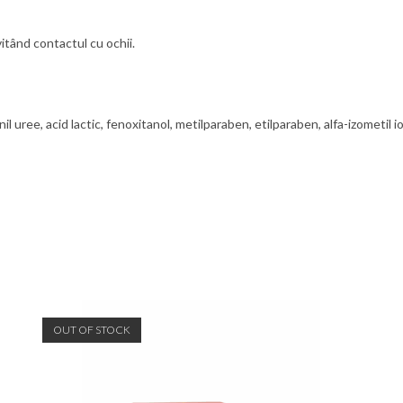
vitând contactul cu ochii.
il uree, acid lactic, fenoxitanol, metilparaben, etilparaben, alfa-izometil io
OUT OF STOCK