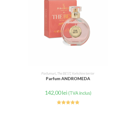
CITEȘTE MAI MULT
Parfumuri
,
The BEST
,
Yorkshire terrier
Parfum ANDROMEDA
142,00
lei
(TVA inclus)
Evaluat la
5.00
din 5